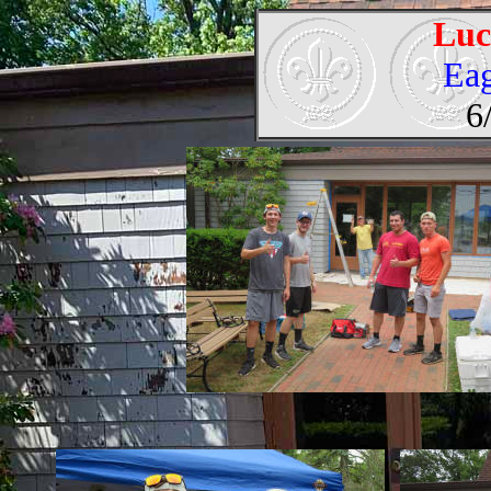
Luc
Eag
6